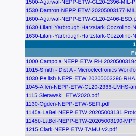
1500-Agarwal-NEPP-ETW-CL20-2396-MIL-P
1530-Damron-NEPP-ETW-20205003177-MIL-
1600-Agarwal-NEPP-ETW-CL20-2406-ESD.p
1630-Lilani-Yarbrough-Harzstark-Cozzolin
1630-Lilani-Yarbrough-Harzstark-Cozzolin
1
Fi
1000-Campola-NEPP-ETW-RH-20205003194
1015-Smith - Dist A - Microelectronics Work
1030-Pellish-NEPP-ETW-20205003296-RHA.
1045-Allen-NEPP-ETW-CL20-2366-LMHS-ann
1115-Sierawski_ETW2020.pdf
1130-Ogden-NEPP-ETW-SEFI.pdf
1145a-LaBel-NEPP-ETW-20205003131-Proton-f
1145b-LaBel-NEPP-ETW-20205003190-MPTF
1215-Clark-NEPP-ETW-TAMU-v2.pdf