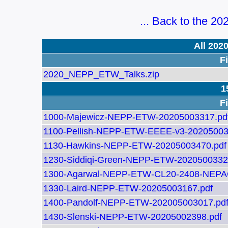
... Back to the
All 202
Fi
2020_NEPP_ETW_Talks.zip
1
Fi
1000-Majewicz-NEPP-ETW-20205003317.pd
1100-Pellish-NEPP-ETW-EEEE-v3-20205003
1130-Hawkins-NEPP-ETW-20205003470.pdf
1230-Siddiqi-Green-NEPP-ETW-2020500332
1300-Agarwal-NEPP-ETW-CL20-2408-NEPAG
1330-Laird-NEPP-ETW-20205003167.pdf
1400-Pandolf-NEPP-ETW-202005003017.pd
1430-Slenski-NEPP-ETW-20205002398.pdf